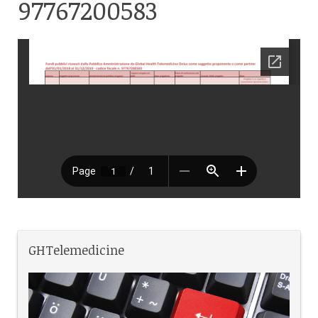
97767200583
GHTelemedicine