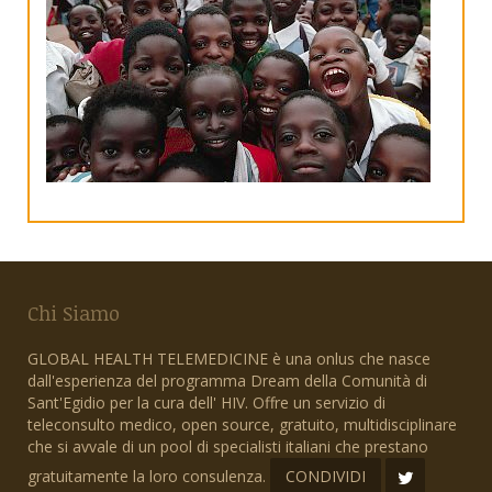
Chi Siamo
GLOBAL HEALTH TELEMEDICINE è una onlus che nasce
dall'esperienza del programma Dream della Comunità di
Sant'Egidio per la cura dell' HIV. Offre un servizio di
teleconsulto medico, open source, gratuito, multidisciplinare
che si avvale di un pool di specialisti italiani che prestano
gratuitamente la loro consulenza.
CONDIVIDI