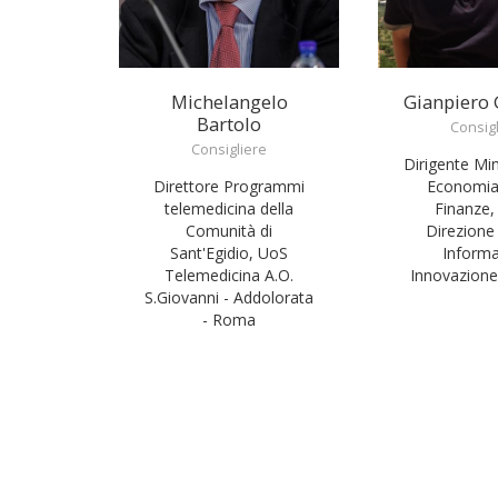
Michelangelo
Gianpiero 
Bartolo
Consig
Consigliere
Dirigente Min
Direttore Programmi
Economia 
telemedicina della
Finanze,
Comunità di
Direzione
Sant'Egidio, UoS
Informa
Telemedicina A.O.
Innovazione 
S.Giovanni - Addolorata
- Roma