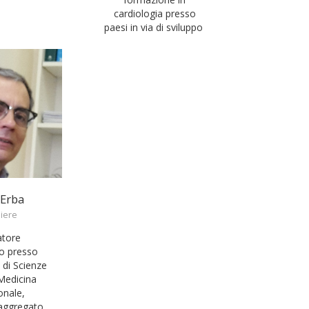
cardiologia presso
paesi in via di sviluppo
 Erba
liere
atore
io presso
 di Scienze
 Medicina
onale,
aggregato