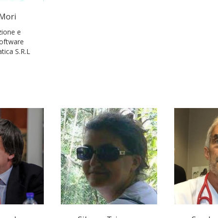
Mori
zione e
software
tica S.R.L