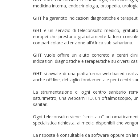
medicina interna, endocrinologia, ortopedia, urologia
GHT ha garantito indicazioni diagnostiche e terapeuti
GHT è un servizio di teleconsulto medico, gratuito, 
europei che prestano gratuitamente la loro consulen
con particolare attenzione all'Africa sub sahariana.
GHT vuole offrire un aiuto concreto a centri clin
indicazioni diagnostiche e terapeutiche su diversi casi 
GHT si avvale di una piattaforma web based reali
anche off line, dettaglio fondamentale per i centri s
La strumentazione di ogni centro sanitario re
saturimetro, una webcam HD, un oftalmoscopio, un ot
sanitari.
Ogni teleconsulto viene "smistato" automaticamente
specialistica richiesta, ai medici disponibili che vengo
La risposta è consultabile da software oppure on lin