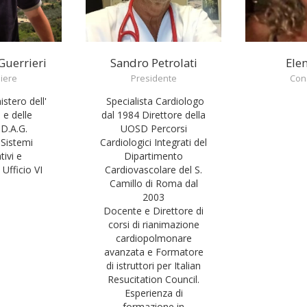
Guerrieri
Sandro Petrolati
Ele
liere
Presidente
Cons
istero dell'
Specialista Cardiologo
e delle
dal 1984 Direttore della
 D.A.G.
UOSD Percorsi
 Sistemi
Cardiologici Integrati del
tivi e
Dipartimento
Ufficio VI
Cardiovascolare del S.
Camillo di Roma dal
2003
Docente e Direttore di
corsi di rianimazione
cardiopolmonare
avanzata e Formatore
di istruttori per Italian
Resucitation Council.
Esperienza di
formazione in