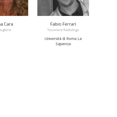
na Cara
Fabio Ferrari
igliere
Tesoriere Radiologo
Università di Roma La
Sapienza