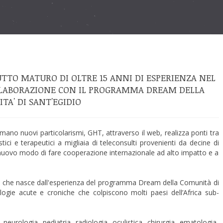
UTTO MATURO DI OLTRE 15 ANNI DI ESPERIENZA NEL
LLABORAZIONE CON IL PROGRAMMA DREAM DELLA
TA' DI SANT'EGIDIO
rmano nuovi particolarismi, GHT, attraverso il web, realizza ponti tra
ici e terapeutici a migliaia di teleconsulti provenienti da decine di
 un nuovo modo di fare cooperazione internazionale ad alto impatto e a
e nasce dall'esperienza del programma Dream della Comunità di
ologie acute e croniche che colpiscono molti paesi dell’Africa sub-
neurologia, pediatria, radiologia, oculistica, chirurgia, ematologia,