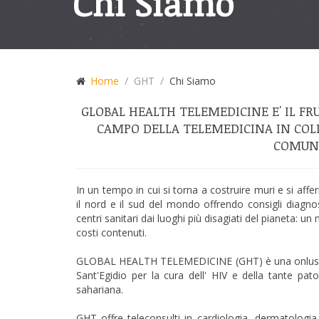
Chi Siamo
Home
GHT
Chi Siamo
GLOBAL HEALTH TELEMEDICINE E' IL FR
CAMPO DELLA TELEMEDICINA IN CO
COMUNI
In un tempo in cui si torna a costruire muri e si affe
il nord e il sud del mondo offrendo consigli diagnost
centri sanitari dai luoghi più disagiati del pianeta:
costi contenuti.
GLOBAL HEALTH TELEMEDICINE (GHT) è una onlus ch
Sant'Egidio per la cura dell' HIV e della tante pat
sahariana.
GHT offre teleconsulti in cardiologia, dermatologia, 