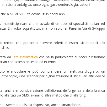
, medicina antalgica, oncologia, gastroenterologia, ustioni
che a più di 5000 teleconsulti in pochi anni
multidisciplinare che si avvale di un pool di specialisti italiani ed
za. E' rivolta soprattutto, ma non solo, ai Paesi in Via di Sviluppo
ici remoti che potranno ricevere referti di esami strumentali e/o
clinici.
zzata da
Ttre informatica
che ha la particolarità di poter funzionare
anitari con scarso accesso ad internet
moto è modulare e può comprendere un elettrocardiografo, un
oscopio, una scanner per digitalizzazione di Rx e vari altri device
, anche in considerazione dell'idioma, dell’urgenza e della branca
no allertati via SMS, e-mail o altre metodiche di allerting.
e attraverso qualsiasi dispositivo, anche smartphone.